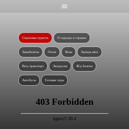
Страховка туриста
О городах и странах
Авиабилеты
Отели
Визы
Аренда авто
Весь транспорт
Экскурсии
Ж/д билеты
Автобусы
Готовые туры