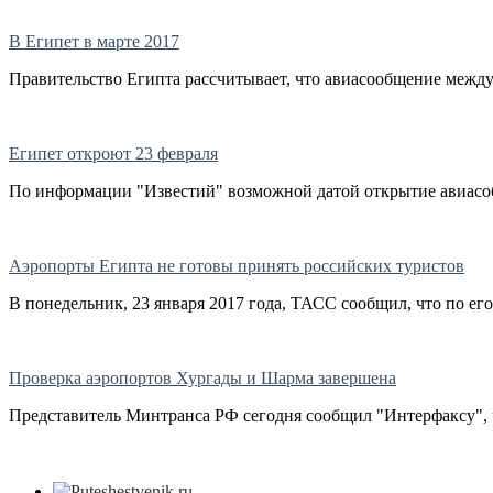
В Египет в марте 2017
Правительство Египта рассчитывает, что авиасообщение между Р
Египет откроют 23 февраля
По информации "Известий" возможной датой открытие авиасобщ
Аэропорты Египта не готовы принять российских туристов
В понедельник, 23 января 2017 года, ТАСС сообщил, что по его
Проверка аэропортов Хургады и Шарма завершена
Представитель Минтранса РФ сегодня сообщил "Интерфаксу", ч