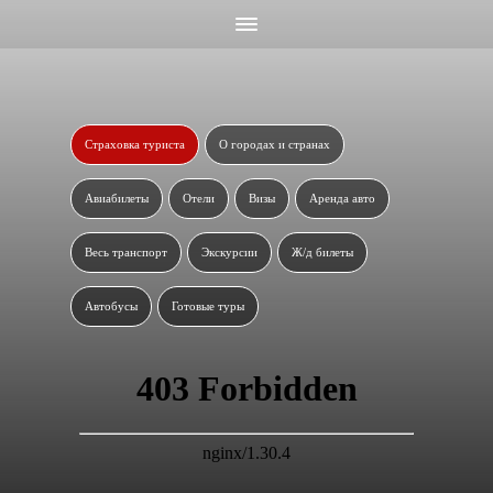
Страховка туриста
О городах и странах
Авиабилеты
Отели
Визы
Аренда авто
Весь транспорт
Экскурсии
Ж/д билеты
Автобусы
Готовые туры