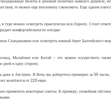
езнодорожные билеты в ценовой политике намного дешевле, н
ешествия, то можно еще вполовину сэкономить. Еще одним плюс
 в туре можно осмотреть практически всю Европу. Стоит отмети
придает комфортабельности поездке.
ранах Скандинавии или осмотреть южный берег Балтийского мор
иланд, Малайзию или Китай – это можно осуществить также 
и дней в одну сторону.
 даже в Австрию. В Вену вы доберетесь примерно за 30 часов, 
ет колеблется от 220 евро.
жно применить некоторые советы. К примеру, спокойная обстано
иками.