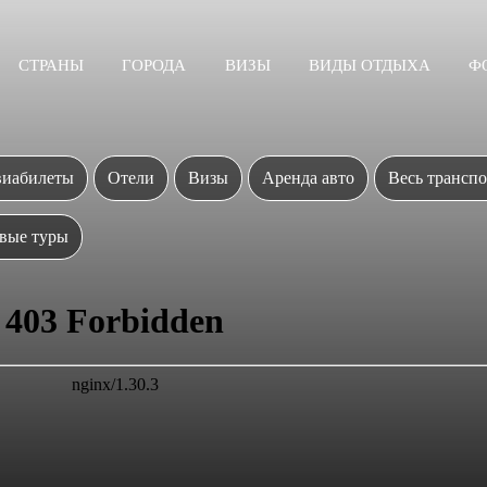
СТРАНЫ
ГОРОДА
ВИЗЫ
ВИДЫ ОТДЫХА
Ф
иабилеты
Отели
Визы
Аренда авто
Весь транспо
вые туры