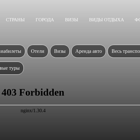
СТРАНЫ
ГОРОДА
ВИЗЫ
ВИДЫ ОТДЫХА
Ф
иабилеты
Отели
Визы
Аренда авто
Весь транспо
вые туры