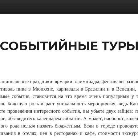
СОБЫТИЙНЫЕ ТУР
национальные праздники, ярмарки, олимпиады, фестивали разн
тиваль пива в Мюнхене, карнавалы в Бразилии и в Венеции, 
имые события, становится на это время очень популярным у т
ия. Большую роль играет уникальность мероприятия, ведь Ка
сте проведения интересного события, вы убьете двух зайцев: 
ие, обзаведитесь календарём событий. А может, наоборот, кал
ного рода нельзя назвать бюджетным. Если в городе проводят
ивания в отелях, цен в ресторанах и кафе, стоимости экскур