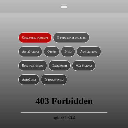
Страховка туриста
О городах и странах
Авиабилеты
Отели
Визы
Аренда авто
Весь транспорт
Экскурсии
Ж/д билеты
Автобусы
Готовые туры