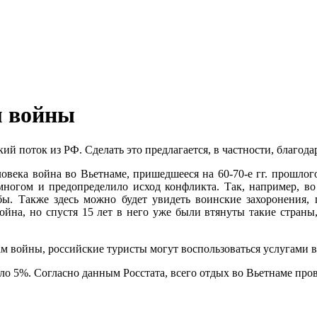
м войны
ий поток из РФ. Сделать это предлагается, в частности, благод
ловека война во Вьетнаме, пришедшееся на 60-70-е гг. прошлог
ногом и предопределило исход конфликта. Так, например, во
жбы. Также здесь можно будет увидеть воинские захоронения,
 война, но спустя 15 лет в него уже были втянуты такие стра
там войны, российские туристы могут воспользоваться услугами
ло 5%. Согласно данным Росстата, всего отдых во Вьетнаме пров