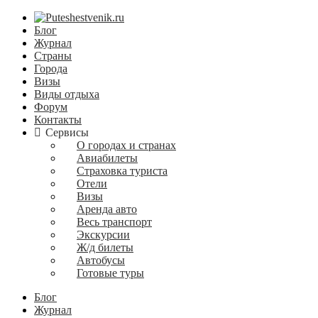
Блог
Журнал
Страны
Города
Визы
Виды отдыха
Форум
Контакты
Сервисы
О городах и странах
Авиабилеты
Страховка туриста
Отели
Визы
Аренда авто
Весь транспорт
Экскурсии
Ж/д билеты
Автобусы
Готовые туры
Блог
Журнал