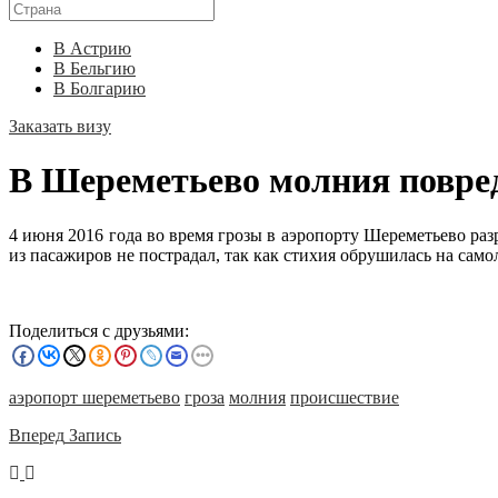
В Астрию
В Бельгию
В Болгарию
Заказать визу
В Шереметьево молния повре
4 июня 2016 года во время грозы в аэропорту Шереметьево раз
из пасажиров не пострадал, так как стихия обрушилась на само
Поделиться с друзьями:
аэропорт шереметьево
гроза
молния
происшествие
Вперед
Запись