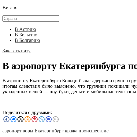
Виза в:
В Астрию
В Бельгию
В Болгарию
Заказать визу
В аэропорту Екатеринбурга п
В аэропорту Екатеринбурга Кольцо была задержана группа гру
итогам следствия было выяснено, что грузчики похищали чу
украденных вещей — ноутбуки, деньги и мобильные телефоны. 
Поделиться с друзьями:
аэропорт
воры
Екатеринбург
кража
происшествие