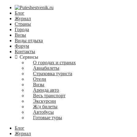
Блог
Журнал
Страны
Города
Визы
Виды отдыха
Форум
Контакты
Сервисы
О городах и странах
Авиабилеты
Страховка туриста
Отели
Визы
Аренда авто
Весь транспорт
Экскурсии
Ж/д билеты
Автобусы
Готовые туры
Блог
Журнал