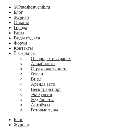
Блог
Журнал
Страны
Города
Визы
Виды отдыха
Форум
Контакты
Сервисы
О городах и странах
Авиабилеты
Страховка туриста
Отели
Визы
Аренда авто
Весь транспорт
Экскурсии
Ж/д билеты
Автобусы
Готовые туры
Блог
Журнал