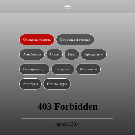
Страховка туриста
О городах и странах
Авиабилеты
Отели
Визы
Аренда авто
Весь транспорт
Экскурсии
Ж/д билеты
Автобусы
Готовые туры