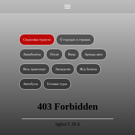
Страховка туриста
О городах и странах
Авиабилеты
Отели
Визы
Аренда авто
Весь транспорт
Экскурсии
Ж/д билеты
Автобусы
Готовые туры