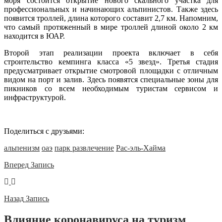
моря состоится открытие нового скального участка для
профессиональных и начинающих альпинистов. Также здесь
появится троллей, длина которого составит 2,7 км. Напомним,
что самый протяженный в мире троллей длиной около 2 км
находится в ЮАР.
Второй этап реализации проекта включает в себя
строительство кемпинга класса «5 звезд». Третья стадия
предусматривает открытие смотровой площадки с отличным
видом на порт и залив. Здесь появятся специальные зоны для
пикников со всем необходимым туристам сервисом и
инфраструктурой.
Поделиться с друзьями:
альпенизм
оаэ
парк развлечение
Рас-эль-Хайма
Вперед
Запись
Назад
Запись
Влияние коронавируса на туризм