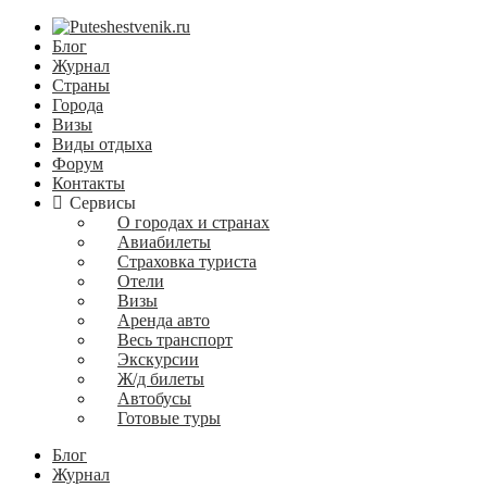
Блог
Журнал
Страны
Города
Визы
Виды отдыха
Форум
Контакты
Сервисы
О городах и странах
Авиабилеты
Страховка туриста
Отели
Визы
Аренда авто
Весь транспорт
Экскурсии
Ж/д билеты
Автобусы
Готовые туры
Блог
Журнал