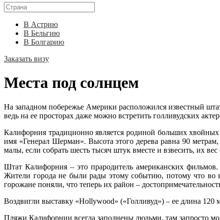
В Астрию
В Бельгию
В Болгарию
Заказать визу
Места под солнцем
На западном побережье Америки расположился известный штат
ведь на ее просторах даже можно встретить голливудских актер
Калифорния традиционно является родиной больших хвойных де
имя «Генерал Шерман». Высота этого дерева равна 90 метрам, 
малы, если собрать шесть тысяч штук вместе и взвесить, их вес
Штат Калифорния – это прародитель американских фильмов. 
Жители города не были рады этому событию, потому что во
горожане поняли, что теперь их район – достопримечательност
Воздвигли выставку «Hollywood» («Голливуд») – ее длина 120
Пляжи Калифорнии всегда заполнены людьми, там запросто мож