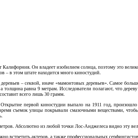
 Калифорния. Он владеет изобилием солнца, поэтому это велико
ов – в этом штате находится много киностудий.
ревьев – секвой, иначе «мамонтовых деревьев». Самое большое
а толщина равна 9 метрам. Исследователи полагают, что дереву 
 составит всего лишь 30 грамм.
Открытие первой киностудии выпало на 1911 год, произошло 
 время съемок улицы покрывали смазочными веществами, чтоб
ь.
 метров. Абсолютно из любой точки Лос-Анджелеса видно эту ве
но встретить актеров, а также профессиональных серфингистов