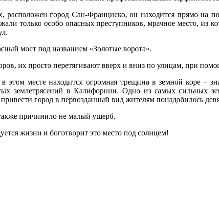
, расположен город Сан-Франциско, он находится прямо на поб
жали только особо опасных преступников, мрачное место, из к
ул.
сный мост под названием «Золотые ворота».
ров, их просто перетягивают вверх и вниз по улицам, при помо
 в этом месте находится огромная трещина в земной коре – зн
стых землетрясений в Калифорнии. Одно из самых сильных зе
 привести город в первозданный вид жителям понадобилось девя
 также причинило не малый ущерб.
уется жизни и боготворит это место под солнцем!