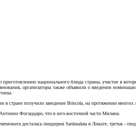
 приготовлению национального блюда страны, участие в котор
нования, организаторы также объявили о введении номинации 
утины.
и в стране получило заведение Briscola, на протяжении многих 
 Антонио Фогаццаро, что в юго-восточной части Милана.
емпионата досталась пиццерии Sardasalata в Ликате, третья – пи