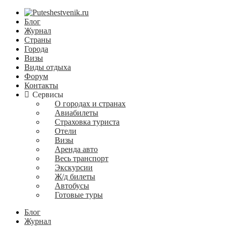
Блог
Журнал
Страны
Города
Визы
Виды отдыха
Форум
Контакты
Сервисы
О городах и странах
Авиабилеты
Страховка туриста
Отели
Визы
Аренда авто
Весь транспорт
Экскурсии
Ж/д билеты
Автобусы
Готовые туры
Блог
Журнал