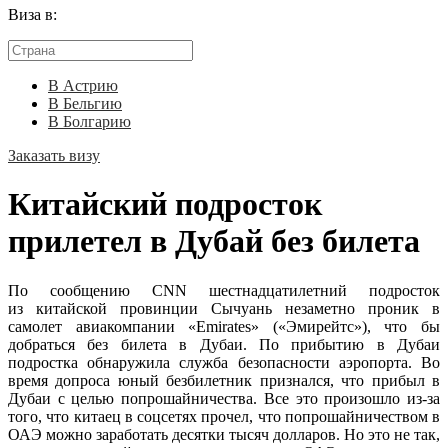
Виза в:
В Астрию
В Бельгию
В Болгарию
Заказать визу
Китайский подросток
прилетел в Дубай без билета
По сообщению CNN шестнадцатилетний подросток
из китайской провинции Сычуань незаметно проник в
самолет авиакомпании «Emirates» («Эмирейтс»), что бы
добраться без билета в Дубаи. По прибытию в Дубаи
подростка обнаружила служба безопасности аэропорта. Во
время допроса юный безбилетник признался, что прибыл в
Дубаи с целью попрошайничества. Все это произошло из-за
того, что китаец в соцсетях прочел, что попрошайничеством в
ОАЭ можно заработать десятки тысяч долларов. Но это не так,