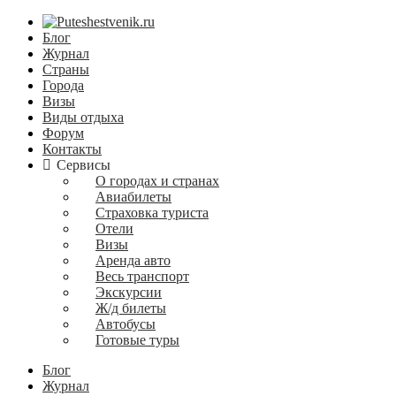
Блог
Журнал
Страны
Города
Визы
Виды отдыха
Форум
Контакты
Сервисы
О городах и странах
Авиабилеты
Страховка туриста
Отели
Визы
Аренда авто
Весь транспорт
Экскурсии
Ж/д билеты
Автобусы
Готовые туры
Блог
Журнал