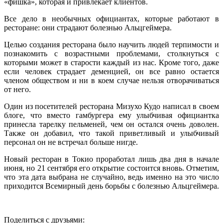
«фишка», которая и привлекает клиентов.
Все дело в необычных официантах, которые работают в
ресторане: они страдают болезнью Альцгеймера.
Целью создания ресторана было научить людей терпимости и
познакомить с возрастными проблемами, столкнуться с
которыми может в старости каждый из нас. Кроме того, даже
если человек страдает деменцией, он все равно остается
членом обществом и ни в коем случае нельзя отворачиваться
от него.
Один из посетителей ресторана Мизухо Кудо написал в своем
блоге, что вместо гамбургера ему улыбчивая официантка
принесла тарелку пельменей, чем он остался очень доволен.
Также он добавил, что такой приветливый и улыбчивый
персонал он не встречал больше нигде.
Новый ресторан в Токио проработал лишь два дня в начале
июня, но 21 сентября его открытие состоится вновь. Отметим,
что эта дата выбрана не случайно, ведь именно на это число
приходится Всемирный день борьбы с болезнью Альцгеймера.
Поделиться с друзьями: