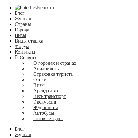
Блог
Журнал
Страны
Города
Визы
Виды отдыха
Форум
Контакты
Сервисы
О городах и странах
Авиабилеты
Страховка туриста
Отели
Визы
Аренда авто
Весь транспорт
Экскурсии
Ж/д билеты
Автобусы
Готовые туры
Блог
Журнал