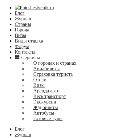
Блог
Журнал
Страны
Города
Визы
Виды отдыха
Форум
Контакты
Сервисы
О городах и странах
Авиабилеты
Страховка туриста
Отели
Визы
Аренда авто
Весь транспорт
Экскурсии
Ж/д билеты
Автобусы
Готовые туры
Блог
Журнал