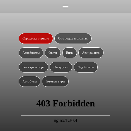
Страховка туриста
О городах и странах
Авиабилеты
Отели
Визы
Аренда авто
Весь транспорт
Экскурсии
Ж/д билеты
Автобусы
Готовые туры