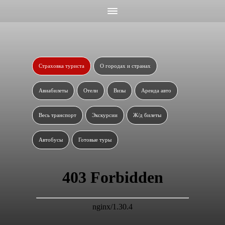
Страховка туриста
О городах и странах
Авиабилеты
Отели
Визы
Аренда авто
Весь транспорт
Экскурсии
Ж/д билеты
Автобусы
Готовые туры