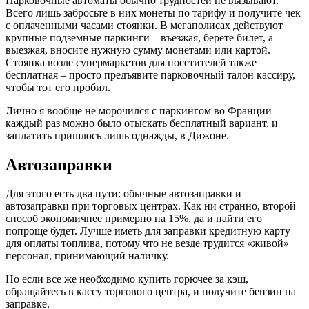
Парковочные автоматы обычно трудностей не вызывают.
Всего лишь забросьте в них монеты по тарифу и получите чек
с оплаченными часами стоянки. В мегаполисах действуют
крупные подземные паркинги – въезжая, берете билет, а
выезжая, вносите нужную сумму монетами или картой.
Стоянка возле супермаркетов для посетителей также
бесплатная – просто предъявите парковочный талон кассиру,
чтобы тот его пробил.
Лично я вообще не морочился с паркингом во Франции –
каждый раз можно было отыскать бесплатный вариант, и
заплатить пришлось лишь однажды, в Дижоне.
Автозаправки
Для этого есть два пути: обычные автозаправки и
автозаправки при торговых центрах. Как ни странно, второй
способ экономичнее примерно на 15%, да и найти его
попроще будет. Лучше иметь для заправки кредитную карту
для оплаты топлива, потому что не везде трудится «живой»
персонал, принимающий наличку.
Но если все же необходимо купить горючее за кэш,
обращайтесь в кассу торгового центра, и получите бензин на
заправке.