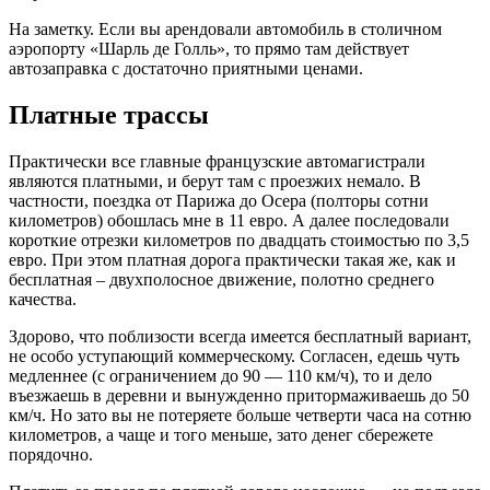
На заметку. Если вы арендовали автомобиль в столичном
аэропорту «Шарль де Голль», то прямо там действует
автозаправка с достаточно приятными ценами.
Платные трассы
Практически все главные французские автомагистрали
являются платными, и берут там с проезжих немало. В
частности, поездка от Парижа до Осера (полторы сотни
километров) обошлась мне в 11 евро. А далее последовали
короткие отрезки километров по двадцать стоимостью по 3,5
евро. При этом платная дорога практически такая же, как и
бесплатная – двухполосное движение, полотно среднего
качества.
Здорово, что поблизости всегда имеется бесплатный вариант,
не особо уступающий коммерческому. Согласен, едешь чуть
медленнее (с ограничением до 90 — 110 км/ч), то и дело
въезжаешь в деревни и вынужденно притормаживаешь до 50
км/ч. Но зато вы не потеряете больше четверти часа на сотню
километров, а чаще и того меньше, зато денег сбережете
порядочно.