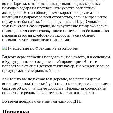
возле Парижа, отлавливавших превышающих скорость с
помощью радара на протяженном участке бесплатной
автодороги. Но за соблюдением скоростного режима во
Франции надзирают со всей строгостью, если вы превысите
норму хотя бы на 1 км/ч – вы нарушитель ПДД. Однако я не
заметил, чтобы сами французы скрупулезно придерживались
правил, и хотя сломя голову никто не летает, но большинство
передвигается на комфортной скорости, а она обычно
превышает установленную правилами.
Видеокамеры слежения попадались, но нечасто, и в основном
в Бургундии плюс соседние с ней провинции. В итоге
попался мне от силы десяток таких камер, и о каждой заранее
предупреждал специальный знак.
Как только вы подъезжаете к деревне, вас первым делом
встречает автоматический указатель скорости, и если вы едете
быстрее 50 км/ч, лучше ее сбросить. Нередко за соблюдение
скоростного режима появляется смайлик или «merci».
Во время поездки я не видел ни единого ДТП.
Парковка