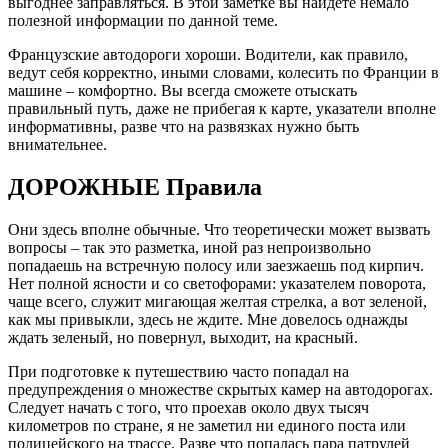
выгоднее заправляться. В этой заметке вы найдете немало
полезной информации по данной теме.
Французские автодороги хороши. Водители, как правило,
ведут себя корректно, иными словами, колесить по Франции в
машине – комфортно. Вы всегда сможете отыскать
правильный путь, даже не прибегая к карте, указатели вполне
информативны, разве что на развязках нужно быть
внимательнее.
ДОРОЖНЫЕ Правила
Они здесь вполне обычные. Что теоретически может вызвать
вопросы – так это разметка, иной раз непроизвольно
попадаешь на встречную полосу или заезжаешь под кирпич.
Нет полной ясности и со светофорами: указателем поворота,
чаще всего, служит мигающая желтая стрелка, а вот зеленой,
как мы привыкли, здесь не ждите. Мне довелось однажды
ждать зеленый, но повернул, выходит, на красный.
При подготовке к путешествию часто попадал на
предупреждения о множестве скрытых камер на автодорогах.
Следует начать с того, что проехав около двух тысяч
километров по стране, я не заметил ни единого поста или
полицейского на трассе. Разве что попалась пара патрулей