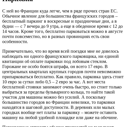
С ней во Франции куда легче, чем в ряде прочих стран ЕС.
Обычное явление для большинства французских городов –
бесплатный паркинг в воскресные и праздничные дни, а в
будни — с 7 вечера до 9 утра, а еще в обеденное время с 12 до
14 часов. Кроме того, бесплатно парковаться можно в августе
почти повсеместно, но в разных провинциях есть свои
особенности.
Примечательно, что во время всей поездки мне не довелось
наблюдать ни одного французского парковщика, ни единой
квитанции об оплате парковки под лобовым стеклом.
Горожане не особо боятся штрафа, он всего 17 евро. В
центральных кварталах крупных городов почти невозможно
припарковаться бесплатно. Как правило, парковка здесь стоит
10 евро за сутки либо 0,5 – 2 евро за час. А вот места
бесплатной стоянки занимают очень быстро, но стоит только
выбраться за пределы бульварного кольца, то найти такой
участок для машины можно без усилий. А поскольку
большинство городов во Франции невелики, то парковки
находятся в шаговой доступности. В деревнях или малых
городках вообще нет платы за парковку – можете оставить
машину на любой удобной площадке или даже на обочине.