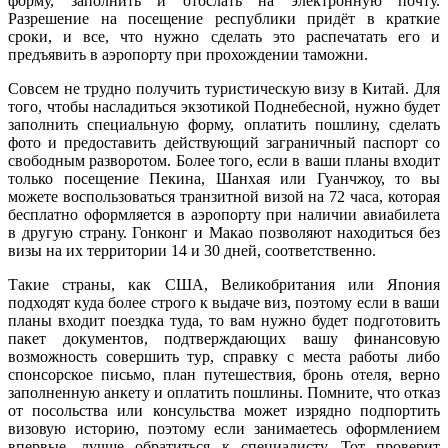
форму, заполнить и отослать на электронную почту.
Разрешение на посещение республики придёт в краткие
сроки, и все, что нужно сделать это распечатать его и
предъявить в аэропорту при прохождении таможни.
Совсем не трудно получить туристическую визу в Китай. Для
того, чтобы насладиться экзотикой Поднебесной, нужно будет
заполнить специальную форму, оплатить пошлину, сделать
фото и предоставить действующий заграничный паспорт со
свободным разворотом. Более того, если в ваши планы входит
только посещение Пекина, Шанхая или Гуанчжоу, то вы
можете воспользоваться транзитной визой на 72 часа, которая
бесплатно оформляется в аэропорту при наличии авиабилета
в другую страну. Гонконг и Макао позволяют находиться без
визы на их территории 14 и 30 дней, соответственно.
Такие страны, как США, Великобритания или Япония
подходят куда более строго к выдаче виз, поэтому если в ваши
планы входит поездка туда, то вам нужно будет подготовить
пакет документов, подтверждающих вашу финансовую
возможность совершить тур, справку с места работы либо
спонсорское письмо, план путешествия, бронь отеля, верно
заполненную анкету и оплатить пошлины. Помните, что отказ
от посольства или консульства может изрядно подпортить
визовую историю, поэтому если занимаетесь оформлением
впервые, лучше обратиться к специалисту. Тот проверит