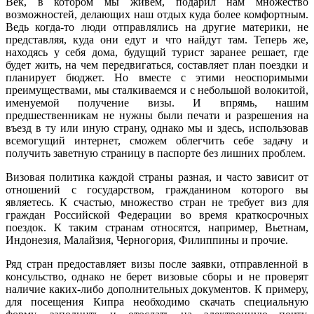
Век, в котором мы живём, подарил нам множество
возможностей, делающих наш отдых куда более комфортным.
Ведь когда-то люди отправлялись на другие материки, не
представляя, куда они едут и что найдут там. Теперь же,
находясь у себя дома, будущий турист заранее решает, где
будет жить, на чем передвигаться, составляет план поездки и
планирует бюджет. Но вместе с этими неоспоримыми
преимуществами, мы сталкиваемся и с небольшой волокитой,
именуемой получение визы. И впрямь, нашим
предшественникам не нужны были печати и разрешения на
въезд в ту или иную страну, однако мы и здесь, использовав
всемогущий интернет, сможем облегчить себе задачу и
получить заветную страницу в паспорте без лишних проблем.
Визовая политика каждой страны разная, и часто зависит от
отношений с государством, гражданином которого вы
являетесь. К счастью, множество стран не требует виз для
граждан Российской Федерации во время краткосрочных
поездок. К таким странам относятся, например, Вьетнам,
Индонезия, Малайзия, Черногория, Филиппины и прочие.
Ряд стран предоставляет визы после заявки, отправленной в
консульство, однако не берет визовые сборы и не проверят
наличие каких-либо дополнительных документов. К примеру,
для посещения Кипра необходимо скачать специальную