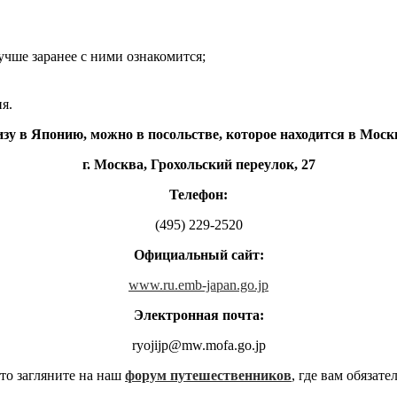
учше заранее с ними ознакомится;
я.
у в Японию, можно в посольстве, которое находится в Москв
г. Москва, Грохольский переулок, 27
Телефон:
(495) 229-2520
Официальный сайт:
www.ru.emb-japan.go.jp
Электронная почта:
ryojijp@mw.mofa.go.jp
то загляните на наш
форум путешественников
, где вам обязат