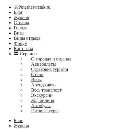
Блог
Журнал
Страны
Города
Визы
Виды отдыха
Форум
Контакты
Сервисы
О городах и странах
Авиабилеты
Страховка туриста
Отели
Визы
Аренда авто
Весь транспорт
Экскурсии
Ж/д билеты
Автобусы
Готовые туры
Блог
Журнал