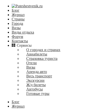
Блог
Журнал
Страны
Города
Визы
Виды отдыха
Форум
Контакты
Сервисы
О городах и странах
Авиабилеты
Страховка туриста
Отели
Визы
Аренда авто
Весь транспорт
Экскурсии
Ж/д билеты
Автобусы
Готовые туры
Блог
Журнал