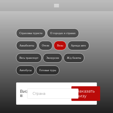
Страховка туриста
О городах и странах
Авиабилеты
Отели
Визы
Аренда авто
Весь транспорт
Экскурсии
Ж/д билеты
Автобусы
Готовые туры
Заказать
Виза
в:
визу