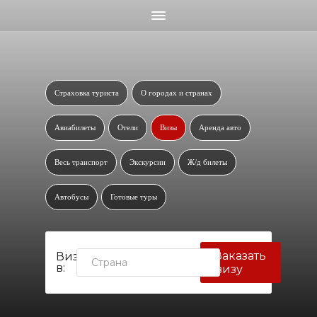
Страховка туриста
О городах и странах
Авиабилеты
Отели
Визы
Аренда авто
Весь транспорт
Экскурсии
Ж/д билеты
Автобусы
Готовые туры
Заказать
Виза
в:
визу