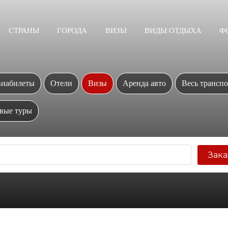
СТРАНЫ
ГОРОДА
ВИЗЫ
ВИДЫ ОТДЫХА
Ф
иабилеты
Отели
Визы
Аренда авто
Весь транспо
вые туры
Зака