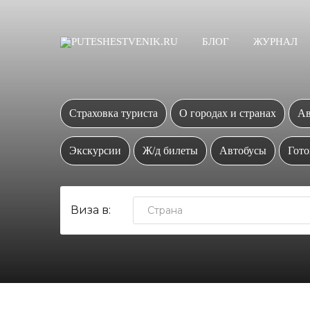
БЛОГ
ЖУРНАЛ
Страховка туриста
О городах и странах
Ав
Экскурсии
Ж/д билеты
Автобусы
Гото
Виза в: