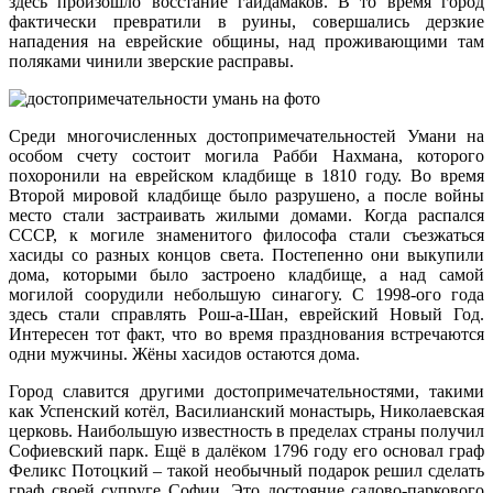
здесь произошло восстание гайдамаков. В то время город
фактически превратили в руины, совершались дерзкие
нападения на еврейские общины, над проживающими там
поляками чинили зверские расправы.
Среди многочисленных достопримечательностей Умани на
особом счету состоит могила Рабби Нахмана, которого
похоронили на еврейском кладбище в 1810 году. Во время
Второй мировой кладбище было разрушено, а после войны
место стали застраивать жилыми домами. Когда распался
СССР, к могиле знаменитого философа стали съезжаться
хасиды со разных концов света. Постепенно они выкупили
дома, которыми было застроено кладбище, а над самой
могилой соорудили небольшую синагогу. С 1998-ого года
здесь стали справлять Рош-а-Шан, еврейский Новый Год.
Интересен тот факт, что во время празднования встречаются
одни мужчины. Жёны хасидов остаются дома.
Город славится другими достопримечательностями, такими
как Успенский котёл, Василианский монастырь, Николаевская
церковь. Наибольшую известность в пределах страны получил
Софиевский парк. Ещё в далёком 1796 году его основал граф
Феликс Потоцкий – такой необычный подарок решил сделать
граф своей супруге Софии. Это достояние садово-паркового