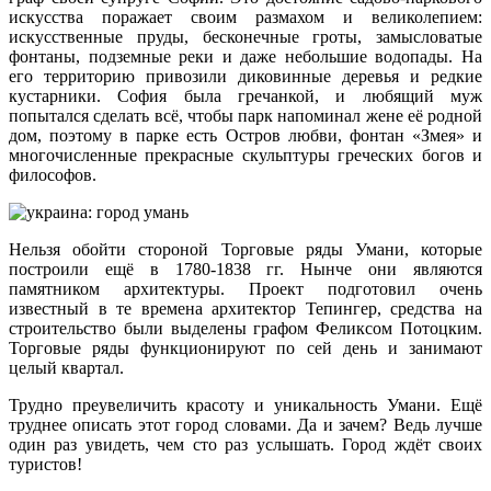
искусства поражает своим размахом и великолепием:
искусственные пруды, бесконечные гроты, замысловатые
фонтаны, подземные реки и даже небольшие водопады. На
его территорию привозили диковинные деревья и редкие
кустарники. София была гречанкой, и любящий муж
попытался сделать всё, чтобы парк напоминал жене её родной
дом, поэтому в парке есть Остров любви, фонтан «Змея» и
многочисленные прекрасные скульптуры греческих богов и
философов.
Нельзя обойти стороной Торговые ряды Умани, которые
построили ещё в 1780-1838 гг. Нынче они являются
памятником архитектуры. Проект подготовил очень
известный в те времена архитектор Тепингер, средства на
строительство были выделены графом Феликсом Потоцким.
Торговые ряды функционируют по сей день и занимают
целый квартал.
Трудно преувеличить красоту и уникальность Умани. Ещё
труднее описать этот город словами. Да и зачем? Ведь лучше
один раз увидеть, чем сто раз услышать. Город ждёт своих
туристов!