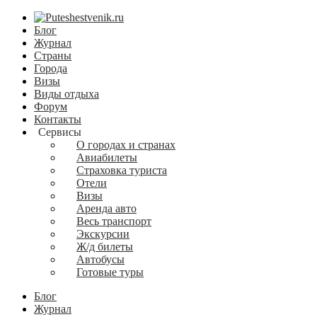
Блог
Журнал
Страны
Города
Визы
Виды отдыха
Форум
Контакты
Сервисы
О городах и странах
Авиабилеты
Страховка туриста
Отели
Визы
Аренда авто
Весь транспорт
Экскурсии
Ж/д билеты
Автобусы
Готовые туры
Блог
Журнал