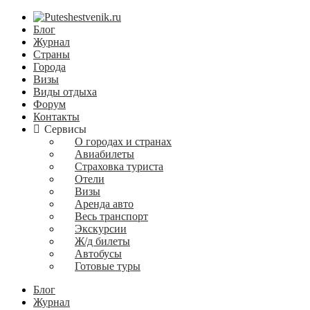
Блог
Журнал
Страны
Города
Визы
Виды отдыха
Форум
Контакты
Сервисы
О городах и странах
Авиабилеты
Страховка туриста
Отели
Визы
Аренда авто
Весь транспорт
Экскурсии
Ж/д билеты
Автобусы
Готовые туры
Блог
Журнал