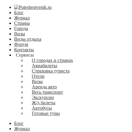
Блог
Журнал
Страны
Города
Визы
Виды отдыха
Форум
Контакты
Сервисы
О городах и странах
Авиабилеты
Страховка туриста
Отели
Визы
Аренда авто
Весь транспорт
Экскурсии
Ж/д билеты
Автобусы
Готовые туры
Блог
Журнал