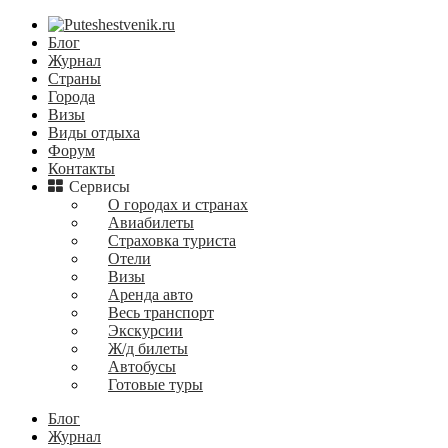
Блог
Журнал
Страны
Города
Визы
Виды отдыха
Форум
Контакты
Сервисы
О городах и странах
Авиабилеты
Страховка туриста
Отели
Визы
Аренда авто
Весь транспорт
Экскурсии
Ж/д билеты
Автобусы
Готовые туры
Блог
Журнал