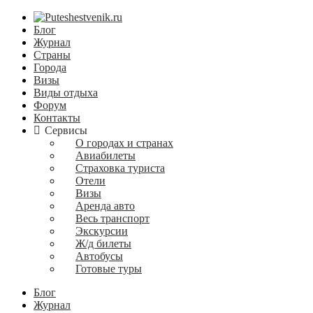
Блог
Журнал
Страны
Города
Визы
Виды отдыха
Форум
Контакты
Сервисы
О городах и странах
Авиабилеты
Страховка туриста
Отели
Визы
Аренда авто
Весь транспорт
Экскурсии
Ж/д билеты
Автобусы
Готовые туры
Блог
Журнал