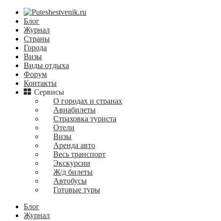
Блог
Журнал
Страны
Города
Визы
Виды отдыха
Форум
Контакты
Сервисы
О городах и странах
Авиабилеты
Страховка туриста
Отели
Визы
Аренда авто
Весь транспорт
Экскурсии
Ж/д билеты
Автобусы
Готовые туры
Блог
Журнал