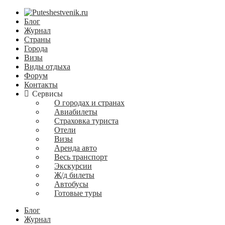
Блог
Журнал
Страны
Города
Визы
Виды отдыха
Форум
Контакты
Сервисы
О городах и странах
Авиабилеты
Страховка туриста
Отели
Визы
Аренда авто
Весь транспорт
Экскурсии
Ж/д билеты
Автобусы
Готовые туры
Блог
Журнал