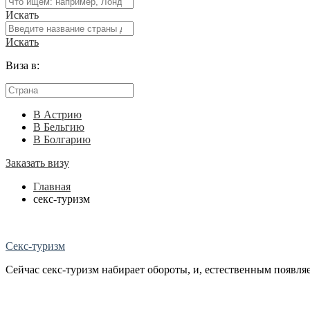
Искать
Искать
Виза в:
В Астрию
В Бельгию
В Болгарию
Заказать визу
Главная
секс-туризм
Секс-туризм
Сейчас секс-туризм набирает обороты, и, естественным появляе