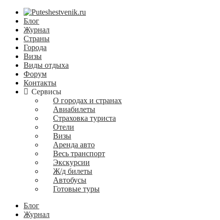
Блог
Журнал
Страны
Города
Визы
Виды отдыха
Форум
Контакты
Сервисы
О городах и странах
Авиабилеты
Страховка туриста
Отели
Визы
Аренда авто
Весь транспорт
Экскурсии
Ж/д билеты
Автобусы
Готовые туры
Блог
Журнал