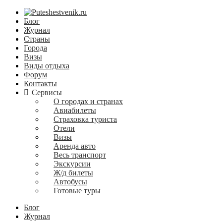
Блог
Журнал
Страны
Города
Визы
Виды отдыха
Форум
Контакты
Сервисы
О городах и странах
Авиабилеты
Страховка туриста
Отели
Визы
Аренда авто
Весь транспорт
Экскурсии
Ж/д билеты
Автобусы
Готовые туры
Блог
Журнал