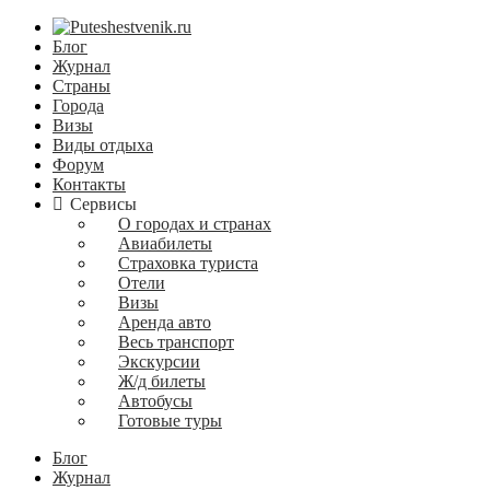
Блог
Журнал
Страны
Города
Визы
Виды отдыха
Форум
Контакты
Сервисы
О городах и странах
Авиабилеты
Страховка туриста
Отели
Визы
Аренда авто
Весь транспорт
Экскурсии
Ж/д билеты
Автобусы
Готовые туры
Блог
Журнал