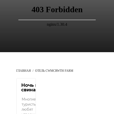
ГЛАВНАЯ
ОТЕЛЬ CWMCRWTH FARM
Ночь в
свинарнике
Многие
туристы
любят