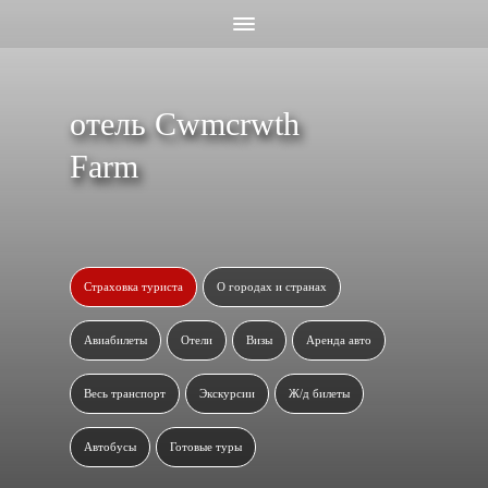
отель Cwmcrwth
Farm
Страховка туриста
О городах и странах
Авиабилеты
Отели
Визы
Аренда авто
Весь транспорт
Экскурсии
Ж/д билеты
Автобусы
Готовые туры