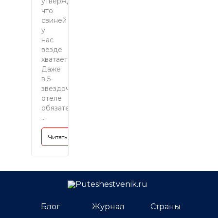
утверждать,
что
свиней
у
нас
везде
хватает.
Даже
в 5-
звездочном
отеле
обязательно
...
Читать полностью »
Блог
Журнал
Страны