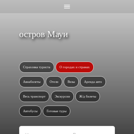
остров Мауи
Страховка туриста
О городах и странах
Авиабилеты
Отели
Визы
Аренда авто
Весь транспорт
Экскурсии
Ж/д билеты
Автобусы
Готовые туры