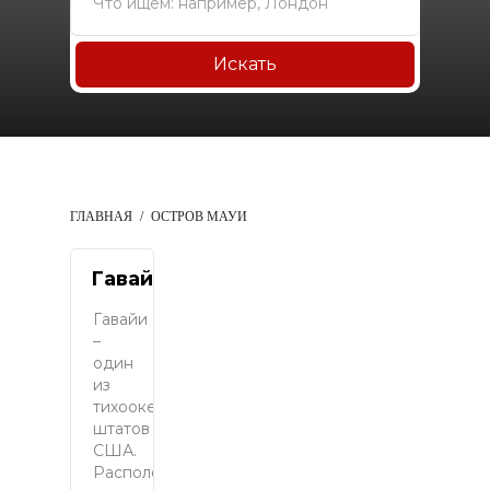
Искать
ГЛАВНАЯ
ОСТРОВ МАУИ
Гавайи
Гавайи
–
один
из
тихоокеанских
штатов
США.
Расположен