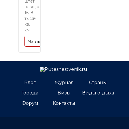
штат
площадью
16, 8
тысяч
кв.
км. ...
Читать полностью »
Блог
Журнал
Страны
Города
Визы
Виды отдыха
Форум
Контакты