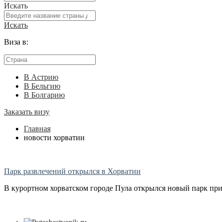
Искать
Искать
Виза в:
В Астрию
В Бельгию
В Болгарию
Заказать визу
Главная
новости хорватии
Парк развлечений открылся в Хорватии
В курортном хорватском городе Пула открылся новый парк прикл