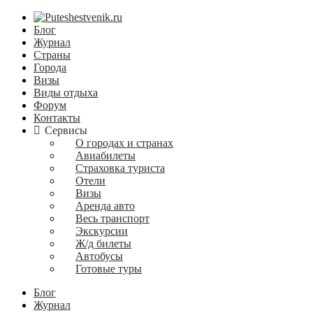
Блог
Журнал
Страны
Города
Визы
Виды отдыха
Форум
Контакты
Сервисы
О городах и странах
Авиабилеты
Страховка туриста
Отели
Визы
Аренда авто
Весь транспорт
Экскурсии
Ж/д билеты
Автобусы
Готовые туры
Блог
Журнал