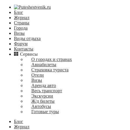
Блог
Журнал
Страны
Города
Визы
Виды отдыха
Форум
Контакты
Сервисы
О городах и странах
Авиабилеты
Страховка туриста
Отели
Визы
Аренда авто
Весь транспорт
Экскурсии
Ж/д билеты
Автобусы
Готовые туры
Блог
Журнал