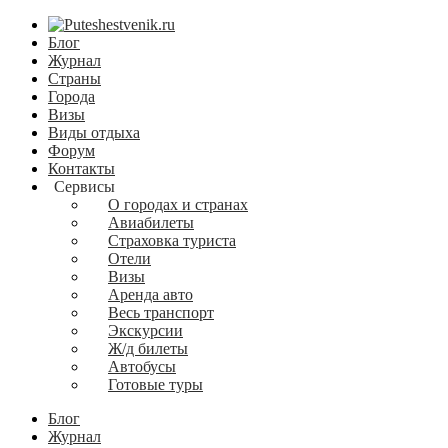
Блог
Журнал
Страны
Города
Визы
Виды отдыха
Форум
Контакты
Сервисы
О городах и странах
Авиабилеты
Страховка туриста
Отели
Визы
Аренда авто
Весь транспорт
Экскурсии
Ж/д билеты
Автобусы
Готовые туры
Блог
Журнал