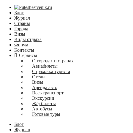
Блог
Журнал
Страны
Города
Визы
Виды отдыха
Форум
Контакты
Сервисы
О городах и странах
Авиабилеты
Страховка туриста
Отели
Визы
Аренда авто
Весь транспорт
Экскурсии
Ж/д билеты
Автобусы
Готовые туры
Блог
Журнал