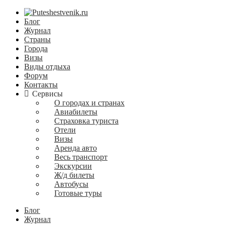
Блог
Журнал
Страны
Города
Визы
Виды отдыха
Форум
Контакты
Сервисы
О городах и странах
Авиабилеты
Страховка туриста
Отели
Визы
Аренда авто
Весь транспорт
Экскурсии
Ж/д билеты
Автобусы
Готовые туры
Блог
Журнал