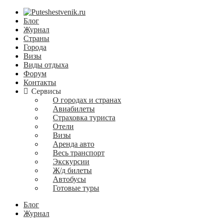
Блог
Журнал
Страны
Города
Визы
Виды отдыха
Форум
Контакты
Сервисы
О городах и странах
Авиабилеты
Страховка туриста
Отели
Визы
Аренда авто
Весь транспорт
Экскурсии
Ж/д билеты
Автобусы
Готовые туры
Блог
Журнал